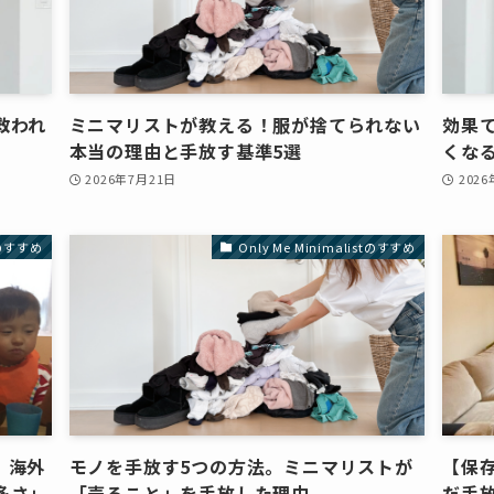
救われ
ミニマリストが教える！服が捨てられない
効果
本当の理由と手放す基準5選
くな
2026年7月21日
202
stのすすめ
Only Me Minimalistのすすめ
。海外
モノを手放す5つの方法。ミニマリストが
【保
多さ」
「売ること」を手放した理由
だ手