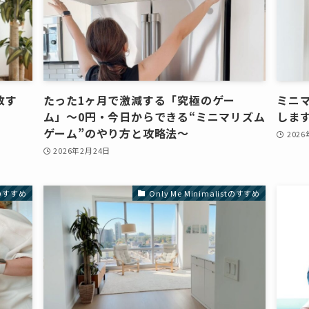
放す
たった1ヶ月で激減する「究極のゲー
ミニ
ム」〜0円・今日からできる“ミニマリズム
しま
ゲーム”のやり方と攻略法〜
202
2026年2月24日
stのすすめ
Only Me Minimalistのすすめ