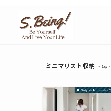
Only Me Minimalist
ミニマリスト収納
– tag –
Only Me Minimali