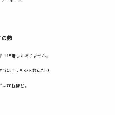
ノの数
部で
15着
しかありません。
本当に合うものを数点だけ。
”は
70個ほど
。