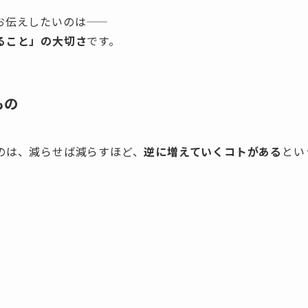
伝えしたいのは――
ること」の大切さ
です。
もの
のは、減らせば減らすほど、
逆に増えていくコトがある
とい